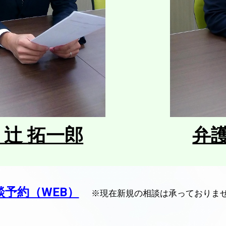
弁護
辻󠄀 拓一郎
談予約（WEB）
※現在新規の相談は承っておりま