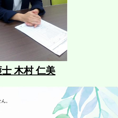
士 木村 仁美
せん。