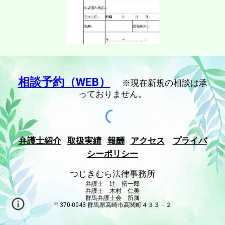
相談予約（WEB）
※現在新規の相談は承
っておりません。
弁護士紹介
取扱実績
報酬
アクセス
プライバ
シーポリシー
つじきむら法律事務所
弁護士 辻 拓一郎
弁護士 木村 仁美
群馬弁護士会 所属
〒370-0043 群馬県高崎市高関町４３３－２